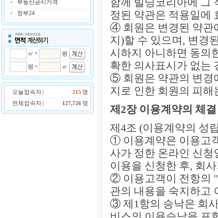
함께 빌딩코리아에 그 
부동산공시가격
정된 약관은 적용일에 
정부24
④ 회원은 변경된 약관
지)할 수 있으며, 변
시하지 아니하면 동의
㎡ =
평
확한 의사표시가 없는 
평 =
㎡
⑤ 회원은 약관의 변경
지로 인한 회원의 피해
오늘접속자 |
명
215
전체접속자 |
명
127,726
제2장 이용계약의 체결
제4조 (이용계약의 성립
① 이용계약은 이용고객
사가 정한 온라인 신청
이용을 신청한 후, 회
② 이용고객이 전항의 
관의 내용을 숙지하고 
③ 제1항의 승낙은 회사
비스의 이용승낙을 포함