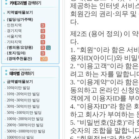
제공하는 인터넷 서비스
회원간의 권리·의무 및
지역별매물보기
{빌딩/상가주택}
다.
인천지역
경기지역
제2조 (용어 정의) 이
서울지역
다.
기타지역
{병의원/요양원}
1. "회원"이라 함은
{토지/임야}
용자ID(아이디)와 비
{경매추천물건}
2. "이용고객"이라 
려고 하는 자를 말합니
3. "이용계약"이라 
금액별매물보기
10억미만 빌딩
동의하고 온라인 신청
10억~20억미만 빌딩
객에게 이용자ID를 부
20억~30억미만 빌딩
4. "이용자ID"라 함
30억~50억미만 빌딩
50억~100억미만 빌딩
하고 회사가 부여하는 
100억~200억미만 빌딩
5. "비밀번호(암호)"
200억~500억미만 빌딩
숫자의 조합을 말합니다
500억~1000억미만 빌딩
6. "회원정보"라 함은
1000억이상 빌딩