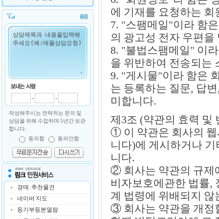
에 기재를 요청하는 회
7. "스팸메일"이라 
의 광고성 전자 우편을
8. "불법스팸메일" 이
을 위반하여 전송되는 
9. "게시물"이라 함은
는 등록하는 질문, 답변
-
-
미합니다.
작성해주시는 연락처는 문의 및
제3조 (약관의 효력 및 
상담을 위해 수집하며 5년간 보관
합니다.
① 이 약관은 회사의 
동의함
동의안함
니다)에 게시하거나 
니다.
② 회사는 약관의 규제
비자보호에관한 법률, 
경매: 추천물건
계 법령에 위배되지 않
네이버 지도
③ 회사는 약관을 개정
등기부등본열람