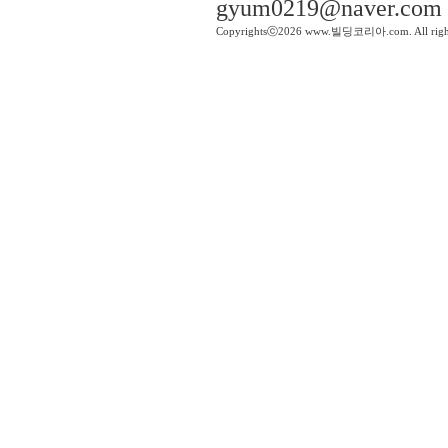
gyum0219@naver.com
Copyrightsⓒ2026 www.빌딩코리아.com. All right