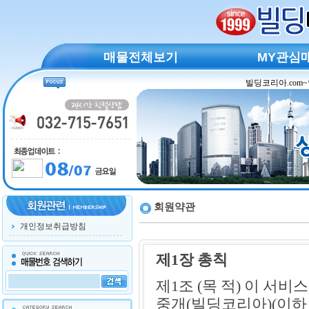
매물전체보기
MY관심
회원약관
개인정보취급방침
제1장 총칙
제1조 (목 적) 이 서
중개(빌딩코리아)(이하